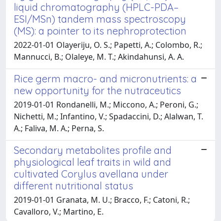
liquid chromatography (HPLC-PDA–
ESI/MSn) tandem mass spectroscopy
(MS): a pointer to its nephroprotection
2022-01-01 Olayeriju, O. S.; Papetti, A.; Colombo, R.;
Mannucci, B.; Olaleye, M. T.; Akindahunsi, A. A.
Rice germ macro- and micronutrients: a
new opportunity for the nutraceutics
2019-01-01 Rondanelli, M.; Miccono, A.; Peroni, G.;
Nichetti, M.; Infantino, V.; Spadaccini, D.; Alalwan, T.
A.; Faliva, M. A.; Perna, S.
Secondary metabolites profile and
physiological leaf traits in wild and
cultivated Corylus avellana under
different nutritional status
2019-01-01 Granata, M. U.; Bracco, F.; Catoni, R.;
Cavalloro, V.; Martino, E.