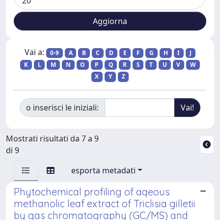
Vai a:
0-9
A
B
C
D
E
F
G
H
I
J
K
L
M
N
O
P
Q
R
S
T
U
V
W
X
Y
Z
o inserisci le iniziali:
Mostrati risultati da 7 a 9
di 9
esporta metadati
Phytochemical profiling of aqeous
methanolic leaf extract of Triclisia gilletii
by gas chromatography (GC/MS) and