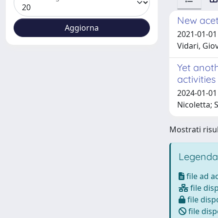
New acet
2021-01-01 
Vidari, Gio
Yet anot
activiti
2024-01-01 
Nicoletta; S
Mostrati risul
Legenda
file ad 
file dis
file disp
file disp