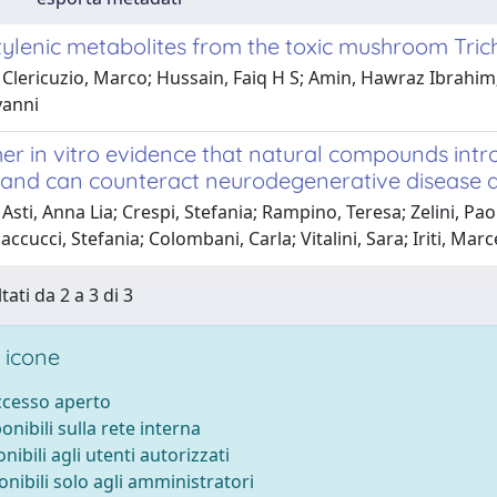
ylenic metabolites from the toxic mushroom Tr
Clericuzio, Marco; Hussain, Faiq H S; Amin, Hawraz Ibrahim
vanni
her in vitro evidence that natural compounds int
es and can counteract neurodegenerative disease
Asti, Anna Lia; Crespi, Stefania; Rampino, Teresa; Zelini, Pao
accucci, Stefania; Colombani, Carla; Vitalini, Sara; Iriti, Marc
tati da 2 a 3 di 3
 icone
accesso aperto
ponibili sulla rete interna
onibili agli utenti autorizzati
onibili solo agli amministratori