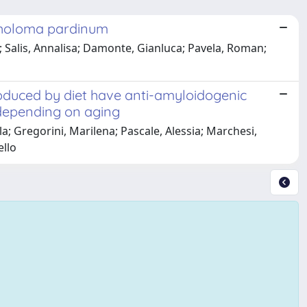
icholoma pardinum
; Salis, Annalisa; Damonte, Gianluca; Pavela, Roman;
roduced by diet have anti-amyloidogenic
 depending on aging
la; Gregorini, Marilena; Pascale, Alessia; Marchesi,
ello