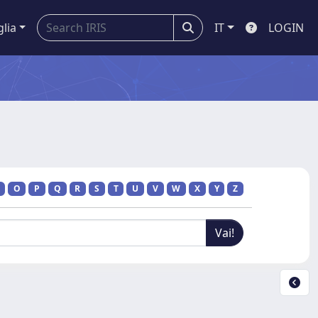
glia
IT
LOGIN
O
P
Q
R
S
T
U
V
W
X
Y
Z