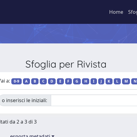
Home
Sfo
Sfoglia per Rivista
ai a:
0-9
A
B
C
D
E
F
G
H
I
J
K
L
M
N
o inserisci le iniziali:
tati da 2 a 3 di 3
esporta metadati