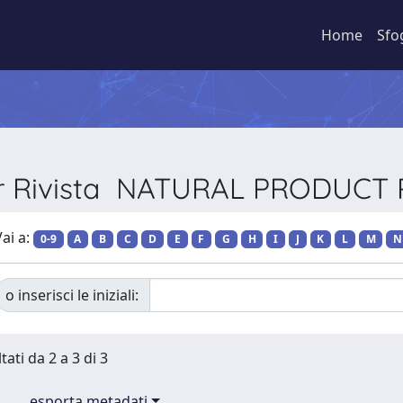
Home
Sfo
per Rivista NATURAL PRODUCT
ai a:
0-9
A
B
C
D
E
F
G
H
I
J
K
L
M
N
o inserisci le iniziali:
tati da 2 a 3 di 3
esporta metadati