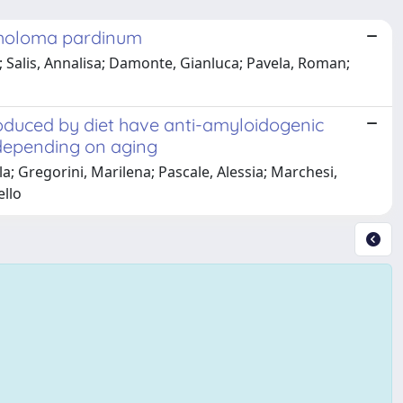
icholoma pardinum
; Salis, Annalisa; Damonte, Gianluca; Pavela, Roman;
roduced by diet have anti-amyloidogenic
 depending on aging
la; Gregorini, Marilena; Pascale, Alessia; Marchesi,
ello