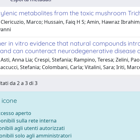
ylenic metabolites from the toxic mushroom Tr
Clericuzio, Marco; Hussain, Faiq H S; Amin, Hawraz Ibrahim
vanni
her in vitro evidence that natural compounds int
es and can counteract neurodegenerative disease
Asti, Anna Lia; Crespi, Stefania; Rampino, Teresa; Zelini, Pao
accucci, Stefania; Colombani, Carla; Vitalini, Sara; Iriti, Marc
tati da 2 a 3 di 3
 icone
accesso aperto
ponibili sulla rete interna
onibili agli utenti autorizzati
onibili solo agli amministratori