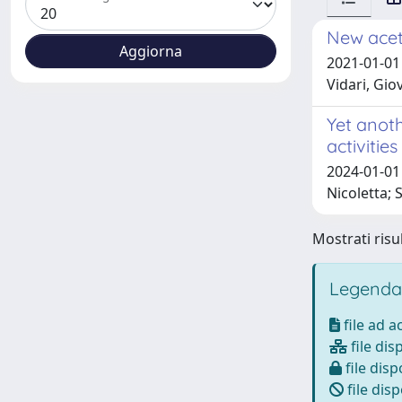
New acet
2021-01-01 
Vidari, Gio
Yet anot
activiti
2024-01-01 
Nicoletta; S
Mostrati risul
Legenda
file ad 
file dis
file disp
file disp