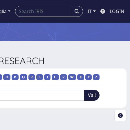
glia
IT
LOGIN
 RESEARCH
O
P
Q
R
S
T
U
V
W
X
Y
Z