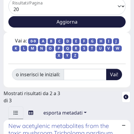
Risultati/Pagina
Vai a:
0-9
A
B
C
D
E
F
G
H
I
J
K
L
M
N
O
P
Q
R
S
T
U
V
W
X
Y
Z
o inserisci le iniziali:
Mostrati risultati da 2 a 3
di 3
esporta metadati
New acetylenic metabolites from the
toxic mushroom Tricholoma pardinum