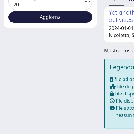
Yet anot
activiti
2024-01-01 
Nicoletta; S
Mostrati risul
Legenda
file ad 
file dis
file disp
file disp
file sot
nessun f