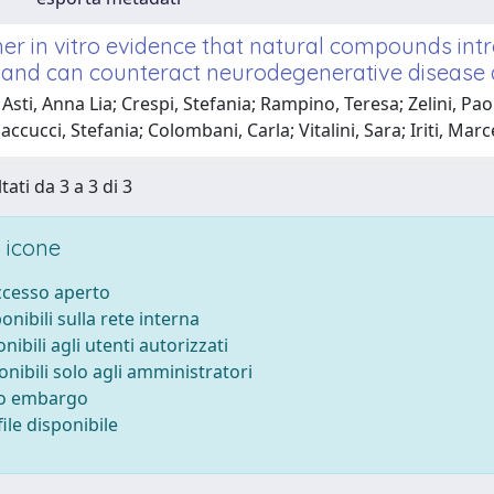
her in vitro evidence that natural compounds in
es and can counteract neurodegenerative diseas
Asti, Anna Lia; Crespi, Stefania; Rampino, Teresa; Zelini, Pao
accucci, Stefania; Colombani, Carla; Vitalini, Sara; Iriti, Marc
tati da 3 a 3 di 3
 icone
accesso aperto
ponibili sulla rete interna
onibili agli utenti autorizzati
onibili solo agli amministratori
to embargo
ile disponibile