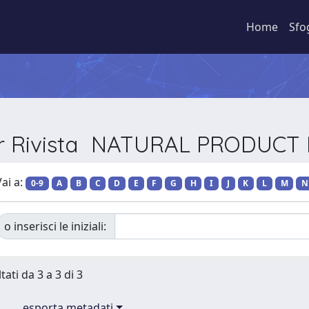
Home
Sfo
er Rivista NATURAL PRODUC
ai a:
0-9
A
B
C
D
E
F
G
H
I
J
K
L
M
N
o inserisci le iniziali:
tati da 3 a 3 di 3
esporta metadati