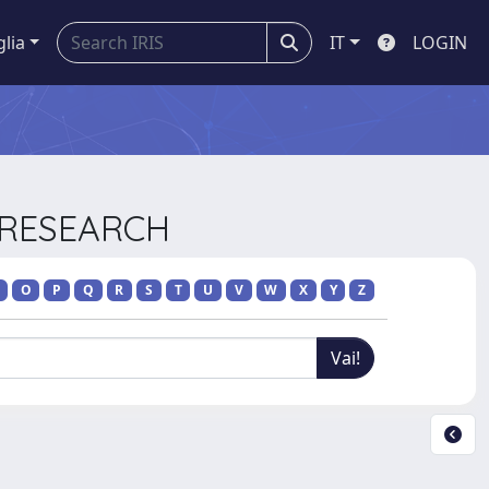
glia
IT
LOGIN
T RESEARCH
O
P
Q
R
S
T
U
V
W
X
Y
Z