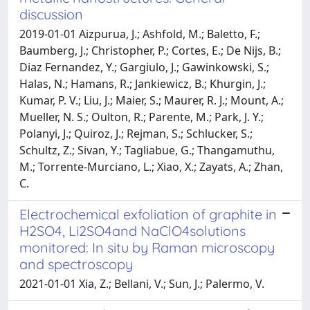
discussion
2019-01-01 Aizpurua, J.; Ashfold, M.; Baletto, F.;
Baumberg, J.; Christopher, P.; Cortes, E.; De Nijs, B.;
Diaz Fernandez, Y.; Gargiulo, J.; Gawinkowski, S.;
Halas, N.; Hamans, R.; Jankiewicz, B.; Khurgin, J.;
Kumar, P. V.; Liu, J.; Maier, S.; Maurer, R. J.; Mount, A.;
Mueller, N. S.; Oulton, R.; Parente, M.; Park, J. Y.;
Polanyi, J.; Quiroz, J.; Rejman, S.; Schlucker, S.;
Schultz, Z.; Sivan, Y.; Tagliabue, G.; Thangamuthu,
M.; Torrente-Murciano, L.; Xiao, X.; Zayats, A.; Zhan,
C.
Electrochemical exfoliation of graphite in
H2SO4, Li2SO4and NaClO4solutions
monitored: In situ by Raman microscopy
and spectroscopy
2021-01-01 Xia, Z.; Bellani, V.; Sun, J.; Palermo, V.