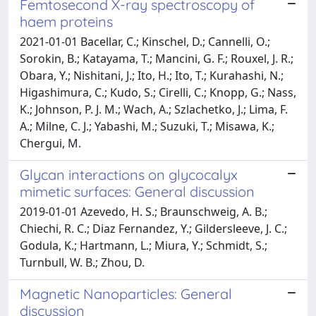
Femtosecond X-ray spectroscopy of
haem proteins
2021-01-01 Bacellar, C.; Kinschel, D.; Cannelli, O.;
Sorokin, B.; Katayama, T.; Mancini, G. F.; Rouxel, J. R.;
Obara, Y.; Nishitani, J.; Ito, H.; Ito, T.; Kurahashi, N.;
Higashimura, C.; Kudo, S.; Cirelli, C.; Knopp, G.; Nass,
K.; Johnson, P. J. M.; Wach, A.; Szlachetko, J.; Lima, F.
A.; Milne, C. J.; Yabashi, M.; Suzuki, T.; Misawa, K.;
Chergui, M.
Glycan interactions on glycocalyx
mimetic surfaces: General discussion
2019-01-01 Azevedo, H. S.; Braunschweig, A. B.;
Chiechi, R. C.; Diaz Fernandez, Y.; Gildersleeve, J. C.;
Godula, K.; Hartmann, L.; Miura, Y.; Schmidt, S.;
Turnbull, W. B.; Zhou, D.
Magnetic Nanoparticles: General
discussion