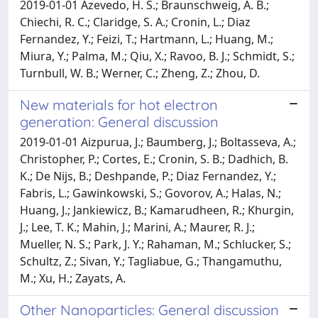
2019-01-01 Azevedo, H. S.; Braunschweig, A. B.;
Chiechi, R. C.; Claridge, S. A.; Cronin, L.; Diaz
Fernandez, Y.; Feizi, T.; Hartmann, L.; Huang, M.;
Miura, Y.; Palma, M.; Qiu, X.; Ravoo, B. J.; Schmidt, S.;
Turnbull, W. B.; Werner, C.; Zheng, Z.; Zhou, D.
New materials for hot electron
generation: General discussion
2019-01-01 Aizpurua, J.; Baumberg, J.; Boltasseva, A.;
Christopher, P.; Cortes, E.; Cronin, S. B.; Dadhich, B.
K.; De Nijs, B.; Deshpande, P.; Diaz Fernandez, Y.;
Fabris, L.; Gawinkowski, S.; Govorov, A.; Halas, N.;
Huang, J.; Jankiewicz, B.; Kamarudheen, R.; Khurgin,
J.; Lee, T. K.; Mahin, J.; Marini, A.; Maurer, R. J.;
Mueller, N. S.; Park, J. Y.; Rahaman, M.; Schlucker, S.;
Schultz, Z.; Sivan, Y.; Tagliabue, G.; Thangamuthu,
M.; Xu, H.; Zayats, A.
Other Nanoparticles: General discussion