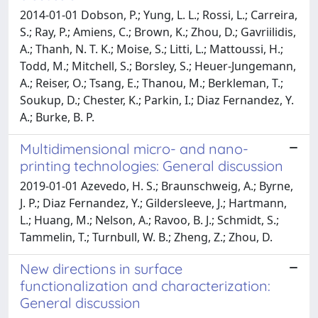
2014-01-01 Dobson, P.; Yung, L. L.; Rossi, L.; Carreira,
S.; Ray, P.; Amiens, C.; Brown, K.; Zhou, D.; Gavriilidis,
A.; Thanh, N. T. K.; Moise, S.; Litti, L.; Mattoussi, H.;
Todd, M.; Mitchell, S.; Borsley, S.; Heuer-Jungemann,
A.; Reiser, O.; Tsang, E.; Thanou, M.; Berkleman, T.;
Soukup, D.; Chester, K.; Parkin, I.; Diaz Fernandez, Y.
A.; Burke, B. P.
Multidimensional micro- and nano-
printing technologies: General discussion
2019-01-01 Azevedo, H. S.; Braunschweig, A.; Byrne,
J. P.; Diaz Fernandez, Y.; Gildersleeve, J.; Hartmann,
L.; Huang, M.; Nelson, A.; Ravoo, B. J.; Schmidt, S.;
Tammelin, T.; Turnbull, W. B.; Zheng, Z.; Zhou, D.
New directions in surface
functionalization and characterization:
General discussion