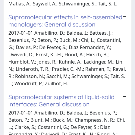
Matias, A.; Saywell, A.; Schwaminger, S.; Tait, S. L.
Supramolecular effects in self-assembled
monolayers: General discussion
2017-01-01 Amabilino, D.; Baldea, I.; Batteas, J.;
Besenius, P.; Beton, P.; Buck, M.; Chi, L.; Costantini,
G.; Davies, P.; De Feyter, S.; Diaz Fernandez, Y.;
Dwivedi, D.; Ernst, K. -H.; Flood, A.; Hirsch, B.;
Humblot, V.; Jones, R.; Kuhnle, A.; Lackinger, M.; Lin,
N.; Linderoth, T. R.; Pradier, C. -M.; Rahman, T.; Raval,
R.; Robinson, N.; Sacchi, M.; Schwaminger, S.; Tait, S.
L.; Woodruff, P.; Zuilhof, H.
Supramolecular systems at liquid-solid
interfaces: General discussion
2017-01-01 Amabilino, D.; Baldea, I.; Besenius, P.;
Beton, P.; Blunt, M.; Buck, M.; Champness, N. R.; Chi,
L.; Clarke, S.; Costantini, G.; De Feyter, S.; Diaz
Fernandez, Y.; Dwivedi, D.; Ernst, K. -H.; Flood, A.;