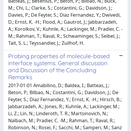
Batteas, J.; Besenius, P.; Beton, P.; Bilbao, N.; Buck,
M.; Chi, L.; Clarke, S.; Costantini, G.; Davidson, J.;
Davies, P.; De Feyter, S.; Diaz Fernandez, Y.; Dwivedi,
D.; Ernst, K. -H.; Flood, A.; Gautrot, J.; Jabbarzadeh,
A.; Korolkov, V.; Kuhnle, A.; Lackinger, M.; Pradier, C. -
M.; Rahman, T.; Raval, R.; Schwaminger, S.; Seibel, J.;
Tait, S. L.; Teyssandier, J.; Zuilhof, H.
Probing properties of molecule-based
interface systems: General discussion
and Discussion of the Concluding
Remarks
2017-01-01 Amabilino, D.; Baldea, I.; Batteas, J.;
Beton, P.; Bilbao, N.; Costantini, G.; Davidson, J.; De
Feyter, S.; Diaz Fernandez, Y.; Ernst, K. -H.; Hirsch, B.;
Jabbarzadeh, A.; Jones, R.; Kuhnle, A.; Lackinger, M.;
Li, Z.; Lin, N.; Linderoth, T. R.; Martsinovich, N.;
Nalbach, M.; Pradier, C. -M.; Rahman, T.; Raval, R.;
Robinson, N.; Rosei, F.; Sacchi, M.; Samperi, M.; Sanz