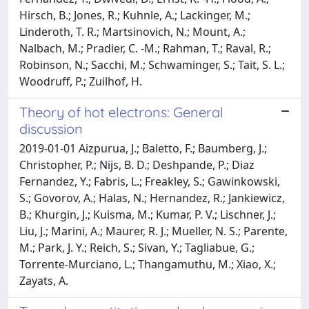
Hirsch, B.; Jones, R.; Kuhnle, A.; Lackinger, M.;
Linderoth, T. R.; Martsinovich, N.; Mount, A.;
Nalbach, M.; Pradier, C. -M.; Rahman, T.; Raval, R.;
Robinson, N.; Sacchi, M.; Schwaminger, S.; Tait, S. L.;
Woodruff, P.; Zuilhof, H.
Theory of hot electrons: General
discussion
2019-01-01 Aizpurua, J.; Baletto, F.; Baumberg, J.;
Christopher, P.; Nijs, B. D.; Deshpande, P.; Diaz
Fernandez, Y.; Fabris, L.; Freakley, S.; Gawinkowski,
S.; Govorov, A.; Halas, N.; Hernandez, R.; Jankiewicz,
B.; Khurgin, J.; Kuisma, M.; Kumar, P. V.; Lischner, J.;
Liu, J.; Marini, A.; Maurer, R. J.; Mueller, N. S.; Parente,
M.; Park, J. Y.; Reich, S.; Sivan, Y.; Tagliabue, G.;
Torrente-Murciano, L.; Thangamuthu, M.; Xiao, X.;
Zayats, A.