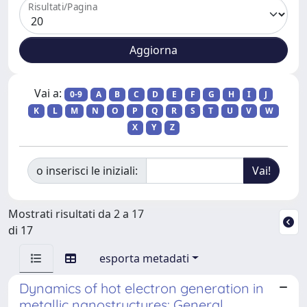
Risultati/Pagina
Vai a:
0-9
A
B
C
D
E
F
G
H
I
J
K
L
M
N
O
P
Q
R
S
T
U
V
W
X
Y
Z
o inserisci le iniziali:
Mostrati risultati da 2 a 17
di 17
esporta metadati
Dynamics of hot electron generation in
metallic nanostructures: General