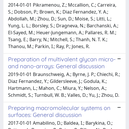
2014-01-01 Pikramenou, Z.; Mccallion, C.; Carreira,
S.; Dobson, P.; Brown, K.; Diaz Fernandez, Y. A.;
Abdollah, M.; Zhou, D.; Sun, D.; Moise, S.; Litti, L.;
Yung, L. L.; Borsley, S.; Dragneva, N.; Barchanski, A.;
El-Sayed, M.; Heuer-Jungemann, A.; Pallares, R. M.;
Tsang, E.; Barry, N.; Mitchell, S.; Thanh, N. T. K.;
Thanou, M.; Parkin, I.; Ray, P.; Jones, R.
Preparation of multivalent glycan micro-
and nano-arrays: General discussion
2019-01-01 Braunschweig, A.; Byrne, J. P.; Chiechi, R.;
Diaz Fernandez, Y.; Gildersleeve, J.; Godula, K.;
Hartmann, L.; Mahon, C.; Miura, Y.; Nelson, A.;
Schmidt, S.; Turnbull, W. B.; Valles, D.; Yu, J.; Zhou, D.
Preparing macromolecular systems on
surfaces: General discussion
2017-01-01 Amabilino, D.; Baldea, I.; Barykina, O.;