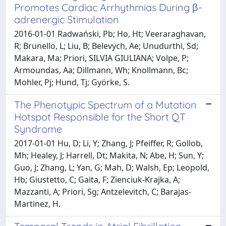
Promotes Cardiac Arrhythmias During β-
adrenergic Stimulation
2016-01-01 Radwański, Pb; Ho, Ht; Veeraraghavan,
R; Brunello, L; Liu, B; Belevych, Ae; Unudurthi, Sd;
Makara, Ma; Priori, SILVIA GIULIANA; Volpe, P;
Armoundas, Aa; Dillmann, Wh; Knollmann, Bc;
Mohler, Pj; Hund, Tj; Györke, S.
The Phenotypic Spectrum of a Mutation
Hotspot Responsible for the Short QT
Syndrome
2017-01-01 Hu, D; Li, Y; Zhang, J; Pfeiffer, R; Gollob,
Mh; Healey, J; Harrell, Dt; Makita, N; Abe, H; Sun, Y;
Guo, J; Zhang, L; Yan, G; Mah, D; Walsh, Ep; Leopold,
Hb; Giustetto, C; Gaita, F; Zienciuk-Krajka, A;
Mazzanti, A; Priori, Sg; Antzelevitch, C; Barajas-
Martinez, H.