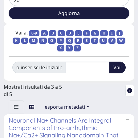
Vai a:
0-9
A
B
C
D
E
F
G
H
I
J
K
L
M
N
O
P
Q
R
S
T
U
V
W
X
Y
Z
o inserisci le iniziali:
Mostrati risultati da 3 a 5
di 5
esporta metadati
Neuronal Na+ Channels Are Integral
Components of Pro-arrhythmic
Na+/Ca2+ Signaling Nanodomain That