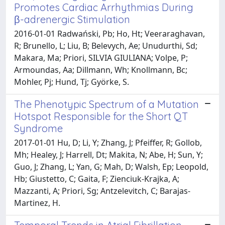
Promotes Cardiac Arrhythmias During
β-adrenergic Stimulation
2016-01-01 Radwański, Pb; Ho, Ht; Veeraraghavan,
R; Brunello, L; Liu, B; Belevych, Ae; Unudurthi, Sd;
Makara, Ma; Priori, SILVIA GIULIANA; Volpe, P;
Armoundas, Aa; Dillmann, Wh; Knollmann, Bc;
Mohler, Pj; Hund, Tj; Györke, S.
The Phenotypic Spectrum of a Mutation
Hotspot Responsible for the Short QT
Syndrome
2017-01-01 Hu, D; Li, Y; Zhang, J; Pfeiffer, R; Gollob,
Mh; Healey, J; Harrell, Dt; Makita, N; Abe, H; Sun, Y;
Guo, J; Zhang, L; Yan, G; Mah, D; Walsh, Ep; Leopold,
Hb; Giustetto, C; Gaita, F; Zienciuk-Krajka, A;
Mazzanti, A; Priori, Sg; Antzelevitch, C; Barajas-
Martinez, H.