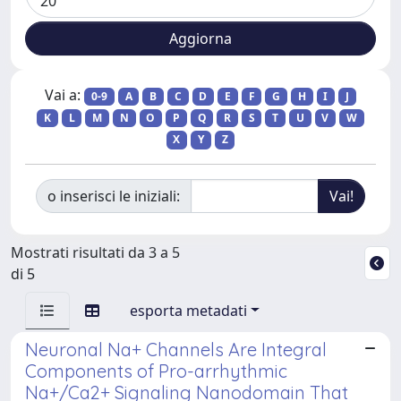
Vai a:
0-9
A
B
C
D
E
F
G
H
I
J
K
L
M
N
O
P
Q
R
S
T
U
V
W
X
Y
Z
o inserisci le iniziali:
Mostrati risultati da 3 a 5
di 5
esporta metadati
Neuronal Na+ Channels Are Integral
Components of Pro-arrhythmic
Na+/Ca2+ Signaling Nanodomain That