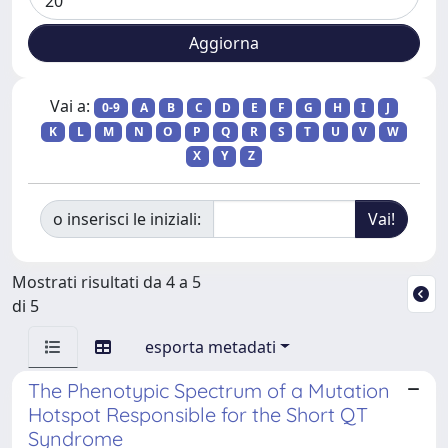
Vai a:
0-9
A
B
C
D
E
F
G
H
I
J
K
L
M
N
O
P
Q
R
S
T
U
V
W
X
Y
Z
o inserisci le iniziali:
Mostrati risultati da 4 a 5
di 5
esporta metadati
The Phenotypic Spectrum of a Mutation
Hotspot Responsible for the Short QT
Syndrome