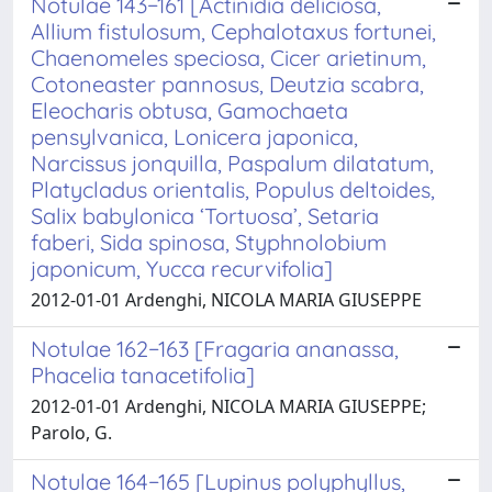
Notulae 143−161 [Actinidia deliciosa,
Allium fistulosum, Cephalotaxus fortunei,
Chaenomeles speciosa, Cicer arietinum,
Cotoneaster pannosus, Deutzia scabra,
Eleocharis obtusa, Gamochaeta
pensylvanica, Lonicera japonica,
Narcissus jonquilla, Paspalum dilatatum,
Platycladus orientalis, Populus deltoides,
Salix babylonica ‘Tortuosa’, Setaria
faberi, Sida spinosa, Styphnolobium
japonicum, Yucca recurvifolia]
2012-01-01 Ardenghi, NICOLA MARIA GIUSEPPE
Notulae 162−163 [Fragaria ananassa,
Phacelia tanacetifolia]
2012-01-01 Ardenghi, NICOLA MARIA GIUSEPPE;
Parolo, G.
Notulae 164−165 [Lupinus polyphyllus,