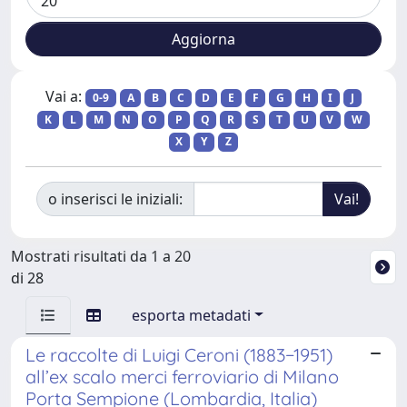
Vai a:
0-9
A
B
C
D
E
F
G
H
I
J
K
L
M
N
O
P
Q
R
S
T
U
V
W
X
Y
Z
o inserisci le iniziali:
Mostrati risultati da 1 a 20
di 28
esporta metadati
Le raccolte di Luigi Ceroni (1883−1951)
all’ex scalo merci ferroviario di Milano
Porta Sempione (Lombardia, Italia)