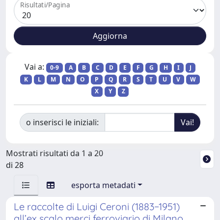
Risultati/Pagina
Vai a:
0-9
A
B
C
D
E
F
G
H
I
J
K
L
M
N
O
P
Q
R
S
T
U
V
W
X
Y
Z
o inserisci le iniziali:
Mostrati risultati da 1 a 20
di 28
esporta metadati
Le raccolte di Luigi Ceroni (1883−1951)
all’ex scalo merci ferroviario di Milano