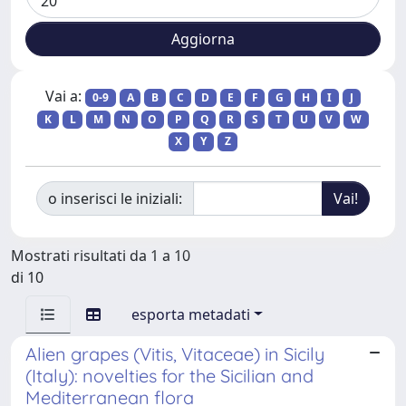
Vai a:
0-9
A
B
C
D
E
F
G
H
I
J
K
L
M
N
O
P
Q
R
S
T
U
V
W
X
Y
Z
o inserisci le iniziali:
Mostrati risultati da 1 a 10
di 10
esporta metadati
Alien grapes (Vitis, Vitaceae) in Sicily
(Italy): novelties for the Sicilian and
Mediterranean flora