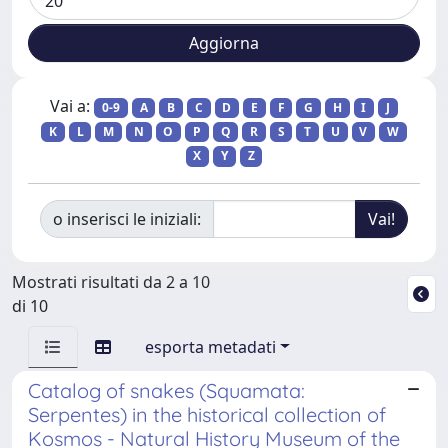
Vai a:
0-9
A
B
C
D
E
F
G
H
I
J
K
L
M
N
O
P
Q
R
S
T
U
V
W
X
Y
Z
o inserisci le iniziali:
Mostrati risultati da 2 a 10
di 10
esporta metadati
Catalog of snakes (Squamata:
Serpentes) in the historical collection of
Kosmos - Natural History Museum of the