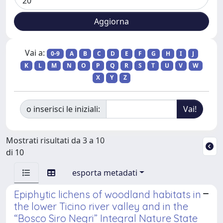
Vai a:
0-9
A
B
C
D
E
F
G
H
I
J
K
L
M
N
O
P
Q
R
S
T
U
V
W
X
Y
Z
o inserisci le iniziali:
Mostrati risultati da 3 a 10
di 10
esporta metadati
Epiphytic lichens of woodland habitats in
the lower Ticino river valley and in the
“Bosco Siro Negri” Integral Nature State