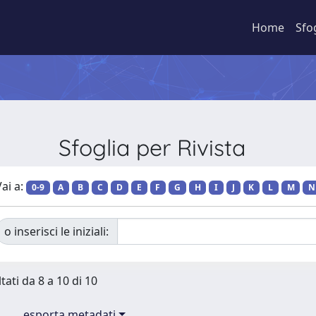
Home
Sfo
Sfoglia per Rivista
ai a:
0-9
A
B
C
D
E
F
G
H
I
J
K
L
M
N
o inserisci le iniziali:
tati da 8 a 10 di 10
esporta metadati