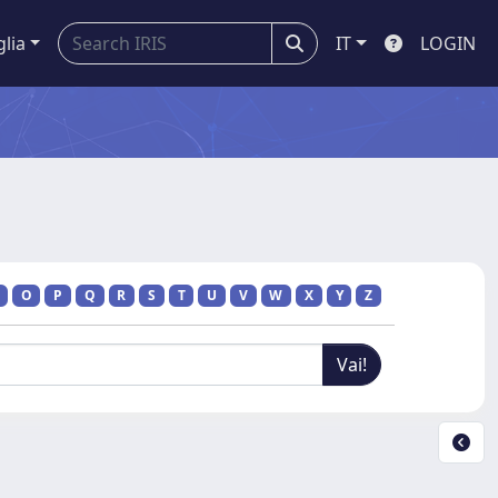
glia
IT
LOGIN
O
P
Q
R
S
T
U
V
W
X
Y
Z