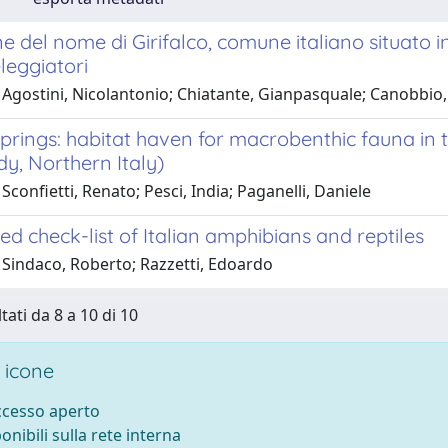
ine del nome di Girifalco, comune italiano situato
leggiatori
 Agostini, Nicolantonio; Chiatante, Gianpasquale; Canobbio,
prings: habitat haven for macrobenthic fauna in th
y, Northern Italy)
Sconfietti, Renato; Pesci, India; Paganelli, Daniele
d check-list of Italian amphibians and reptiles
 Sindaco, Roberto; Razzetti, Edoardo
tati da 8 a 10 di 10
 icone
accesso aperto
ponibili sulla rete interna