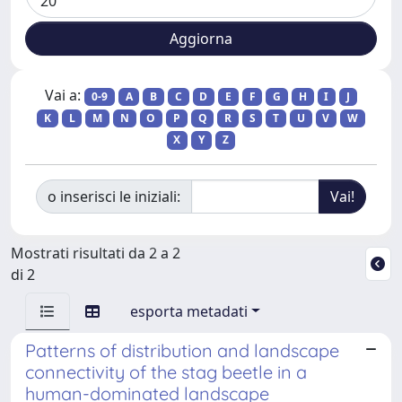
Vai a:
0-9
A
B
C
D
E
F
G
H
I
J
K
L
M
N
O
P
Q
R
S
T
U
V
W
X
Y
Z
o inserisci le iniziali:
Mostrati risultati da 2 a 2
di 2
esporta metadati
Patterns of distribution and landscape
connectivity of the stag beetle in a
human-dominated landscape