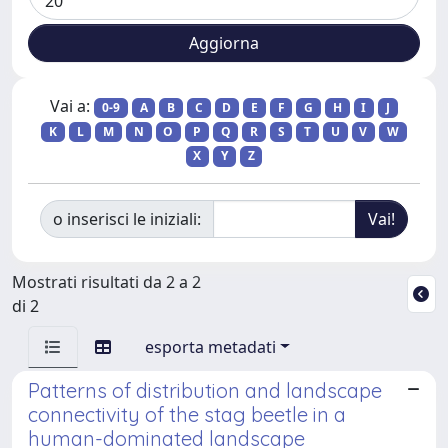
Vai a:
0-9
A
B
C
D
E
F
G
H
I
J
K
L
M
N
O
P
Q
R
S
T
U
V
W
X
Y
Z
o inserisci le iniziali:
Mostrati risultati da 2 a 2
di 2
esporta metadati
Patterns of distribution and landscape
connectivity of the stag beetle in a
human-dominated landscape