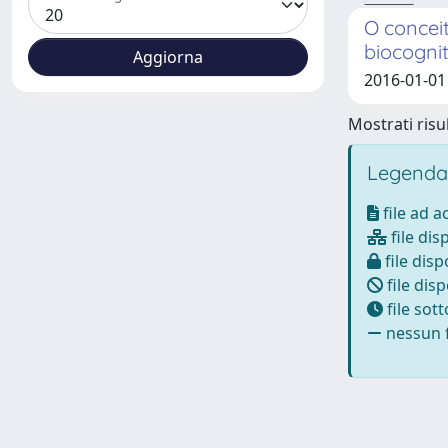
O concei
biocognit
2016-01-01
Mostrati risul
Legenda
file ad 
file dis
file disp
file disp
file sot
nessun f