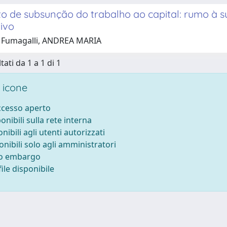
to de subsunção do trabalho ao capital: rumo à 
ivo
 Fumagalli, ANDREA MARIA
tati da 1 a 1 di 1
 icone
accesso aperto
ponibili sulla rete interna
onibili agli utenti autorizzati
onibili solo agli amministratori
to embargo
ile disponibile