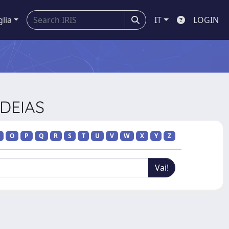
glia
IT
LOGIN
IDEIAS
O
P
Q
R
S
T
U
V
W
X
Y
Z