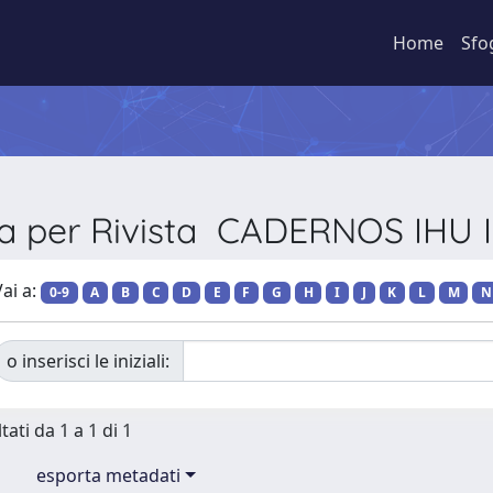
Home
Sfo
ia per Rivista CADERNOS IHU 
ai a:
0-9
A
B
C
D
E
F
G
H
I
J
K
L
M
N
o inserisci le iniziali:
tati da 1 a 1 di 1
esporta metadati