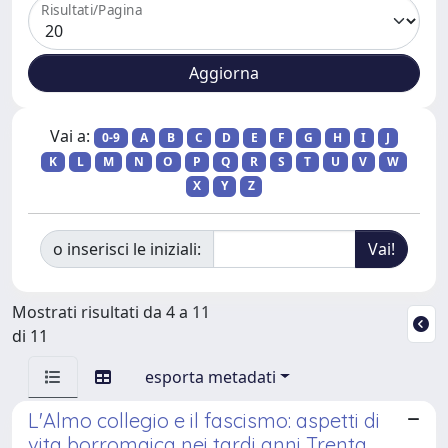
Risultati/Pagina
Vai a:
0-9
A
B
C
D
E
F
G
H
I
J
K
L
M
N
O
P
Q
R
S
T
U
V
W
X
Y
Z
o inserisci le iniziali:
Mostrati risultati da 4 a 11
di 11
esporta metadati
L'Almo collegio e il fascismo: aspetti di
vita borromaica nei tardi anni Trenta