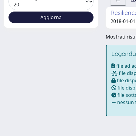
Resilienc
2018-01-01
Mostrati risul
Legenda
file ad 
file dis
file disp
file disp
file sot
nessun f