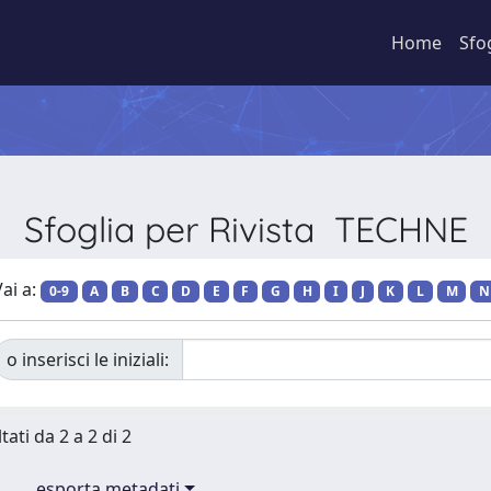
Home
Sfo
Sfoglia per Rivista TECHNE
ai a:
0-9
A
B
C
D
E
F
G
H
I
J
K
L
M
N
o inserisci le iniziali:
tati da 2 a 2 di 2
esporta metadati