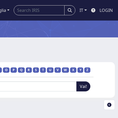
glia
IT
LOGIN
O
P
Q
R
S
T
U
V
W
X
Y
Z