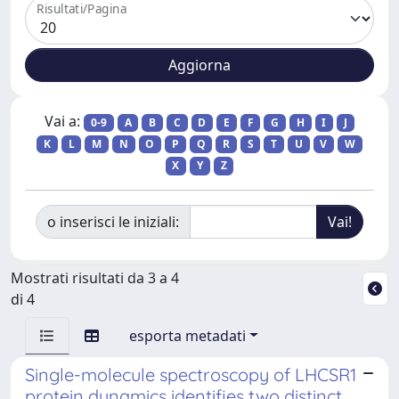
Risultati/Pagina
Vai a:
0-9
A
B
C
D
E
F
G
H
I
J
K
L
M
N
O
P
Q
R
S
T
U
V
W
X
Y
Z
o inserisci le iniziali:
Mostrati risultati da 3 a 4
di 4
esporta metadati
Single-molecule spectroscopy of LHCSR1
protein dynamics identifies two distinct