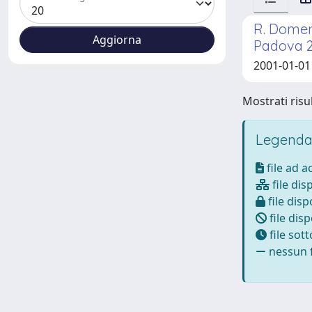
R. Domeni
Padova 
2001-01-01
Mostrati risul
Legenda
file ad 
file dis
file disp
file disp
file sot
nessun f