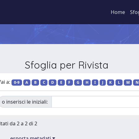
Home
Sfo
Sfoglia per Rivista
ai a:
0-9
A
B
C
D
E
F
G
H
I
J
K
L
M
N
o inserisci le iniziali:
tati da 2 a 2 di 2
esporta metadati