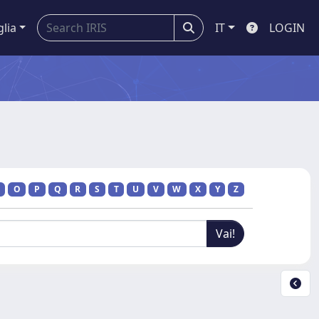
glia
IT
LOGIN
O
P
Q
R
S
T
U
V
W
X
Y
Z