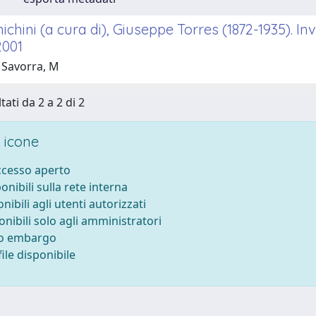
chini (a cura di), Giuseppe Torres (1872-1935). Inven
2001
 Savorra, M
tati da 2 a 2 di 2
 icone
accesso aperto
ponibili sulla rete interna
onibili agli utenti autorizzati
onibili solo agli amministratori
to embargo
ile disponibile