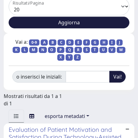
Risultati/Pagina
Vai a:
0-9
A
B
C
D
E
F
G
H
I
J
K
L
M
N
O
P
Q
R
S
T
U
V
W
X
Y
Z
o inserisci le iniziali:
Mostrati risultati da 1 a 1
di 1
esporta metadati
Evaluation of Patient Motivation and
Satisfaction During Technology-Assisted