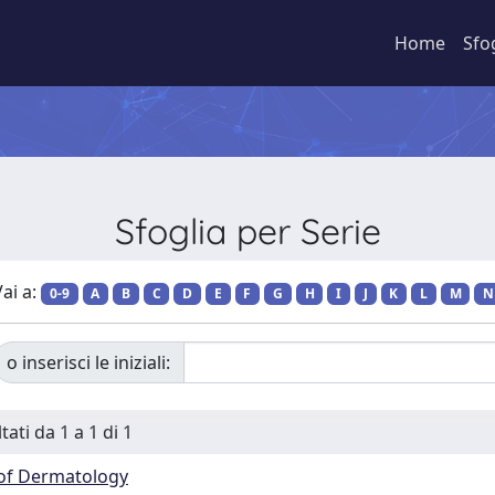
Home
Sfo
Sfoglia per Serie
ai a:
0-9
A
B
C
D
E
F
G
H
I
J
K
L
M
N
o inserisci le iniziali:
tati da 1 a 1 di 1
of Dermatology