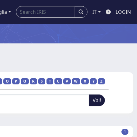
glia
IT
LOGIN
O
P
Q
R
S
T
U
V
W
X
Y
Z
1