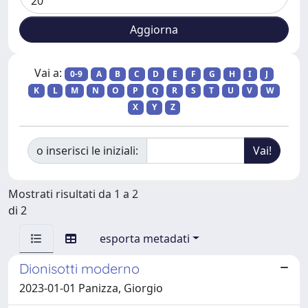
Vai a:
0-9
A
B
C
D
E
F
G
H
I
J
K
L
M
N
O
P
Q
R
S
T
U
V
W
X
Y
Z
o inserisci le iniziali:
Mostrati risultati da 1 a 2
di 2
esporta metadati
Dionisotti moderno
2023-01-01 Panizza, Giorgio