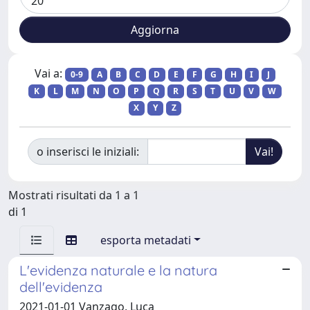
Vai a:
0-9
A
B
C
D
E
F
G
H
I
J
K
L
M
N
O
P
Q
R
S
T
U
V
W
X
Y
Z
o inserisci le iniziali:
Mostrati risultati da 1 a 1
di 1
esporta metadati
L'evidenza naturale e la natura
dell'evidenza
2021-01-01 Vanzago, Luca