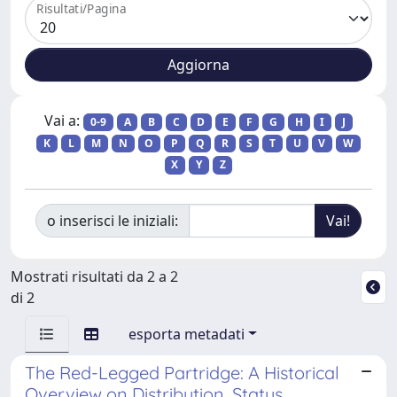
Risultati/Pagina
Vai a:
0-9
A
B
C
D
E
F
G
H
I
J
K
L
M
N
O
P
Q
R
S
T
U
V
W
X
Y
Z
o inserisci le iniziali:
Mostrati risultati da 2 a 2
di 2
esporta metadati
The Red-Legged Partridge: A Historical
Overview on Distribution, Status,