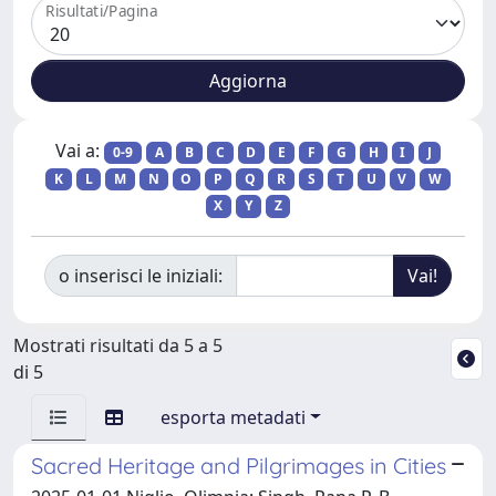
Risultati/Pagina
Vai a:
0-9
A
B
C
D
E
F
G
H
I
J
K
L
M
N
O
P
Q
R
S
T
U
V
W
X
Y
Z
o inserisci le iniziali:
Mostrati risultati da 5 a 5
di 5
esporta metadati
Sacred Heritage and Pilgrimages in Cities