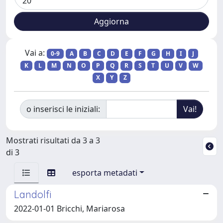
Vai a:
0-9
A
B
C
D
E
F
G
H
I
J
K
L
M
N
O
P
Q
R
S
T
U
V
W
X
Y
Z
o inserisci le iniziali:
Mostrati risultati da 3 a 3
di 3
esporta metadati
Landolfi
2022-01-01 Bricchi, Mariarosa