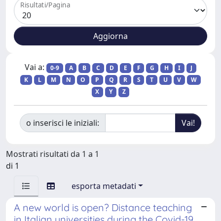
Risultati/Pagina
Vai a:
0-9
A
B
C
D
E
F
G
H
I
J
K
L
M
N
O
P
Q
R
S
T
U
V
W
X
Y
Z
o inserisci le iniziali:
Mostrati risultati da 1 a 1
di 1
esporta metadati
A new world is open? Distance teaching
in Italian universities during the Covid-19