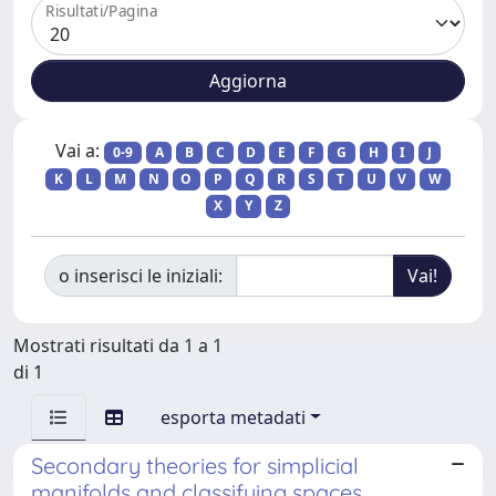
Risultati/Pagina
Vai a:
0-9
A
B
C
D
E
F
G
H
I
J
K
L
M
N
O
P
Q
R
S
T
U
V
W
X
Y
Z
o inserisci le iniziali:
Mostrati risultati da 1 a 1
di 1
esporta metadati
Secondary theories for simplicial
manifolds and classifying spaces