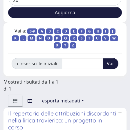
Vai a:
0-9
A
B
C
D
E
F
G
H
I
J
K
L
M
N
O
P
Q
R
S
T
U
V
W
X
Y
Z
o inserisci le iniziali:
Mostrati risultati da 1 a 1
di 1
esporta metadati
Il repertorio delle attribuzioni discordanti
nella lirica trovierica: un progetto in
corso