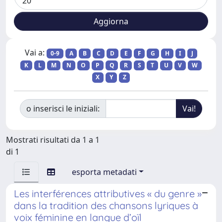
Vai a:
0-9
A
B
C
D
E
F
G
H
I
J
K
L
M
N
O
P
Q
R
S
T
U
V
W
X
Y
Z
o inserisci le iniziali:
Mostrati risultati da 1 a 1
di 1
esporta metadati
Les interférences attributives « du genre »
dans la tradition des chansons lyriques à
voix féminine en langue d’oïl