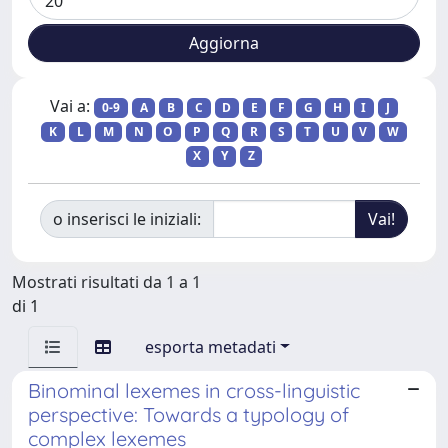
Vai a:
0-9
A
B
C
D
E
F
G
H
I
J
K
L
M
N
O
P
Q
R
S
T
U
V
W
X
Y
Z
o inserisci le iniziali:
Mostrati risultati da 1 a 1
di 1
esporta metadati
Binominal lexemes in cross-linguistic
perspective: Towards a typology of
complex lexemes