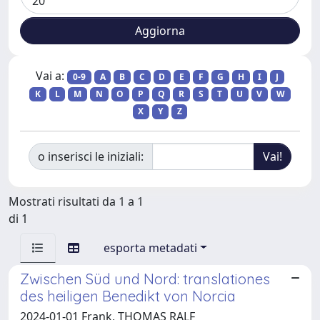
Vai a:
0-9
A
B
C
D
E
F
G
H
I
J
K
L
M
N
O
P
Q
R
S
T
U
V
W
X
Y
Z
o inserisci le iniziali:
Mostrati risultati da 1 a 1
di 1
esporta metadati
Zwischen Süd und Nord: translationes
des heiligen Benedikt von Norcia
2024-01-01 Frank, THOMAS RALF