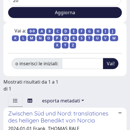
Vai a:
0-9
A
B
C
D
E
F
G
H
I
J
K
L
M
N
O
P
Q
R
S
T
U
V
W
X
Y
Z
o inserisci le iniziali:
Mostrati risultati da 1 a 1
di 1
esporta metadati
Zwischen Süd und Nord: translationes
des heiligen Benedikt von Norcia
2024-01-01 Frank, THOMAS RALF