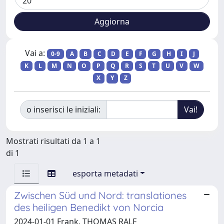
Vai a:
0-9
A
B
C
D
E
F
G
H
I
J
K
L
M
N
O
P
Q
R
S
T
U
V
W
X
Y
Z
o inserisci le iniziali:
Mostrati risultati da 1 a 1
di 1
esporta metadati
Zwischen Süd und Nord: translationes
des heiligen Benedikt von Norcia
2024-01-01 Frank, THOMAS RALF