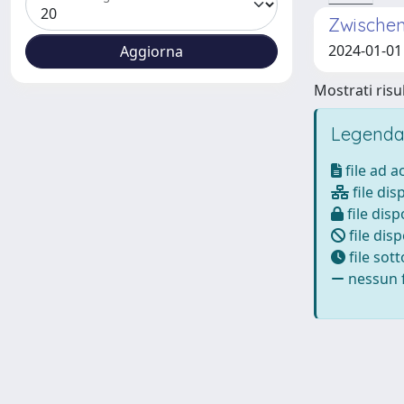
Zwischen
2024-01-0
Mostrati risul
Legenda
file ad 
file dis
file disp
file disp
file sot
nessun f