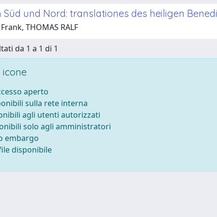
 Süd und Nord: translationes des heiligen Bened
1 Frank, THOMAS RALF
tati da 1 a 1 di 1
 icone
accesso aperto
ponibili sulla rete interna
onibili agli utenti autorizzati
onibili solo agli amministratori
to embargo
ile disponibile