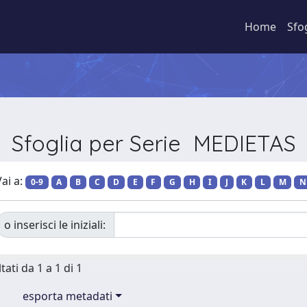
Home
Sfo
Sfoglia per Serie MEDIETAS
ai a:
0-9
A
B
C
D
E
F
G
H
I
J
K
L
M
N
o inserisci le iniziali:
tati da 1 a 1 di 1
esporta metadati