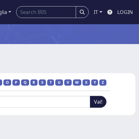
glia
IT
LOGIN
O
P
Q
R
S
T
U
V
W
X
Y
Z