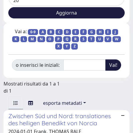
Vai a:
0-9
A
B
C
D
E
F
G
H
I
J
K
L
M
N
O
P
Q
R
S
T
U
V
W
X
Y
Z
o inserisci le iniziali:
Mostrati risultati da 1 a 1
di 1
esporta metadati
Zwischen Süd und Nord: translationes
des heiligen Benedikt von Norcia
2024-01-01 Frank, THOMAS RALF