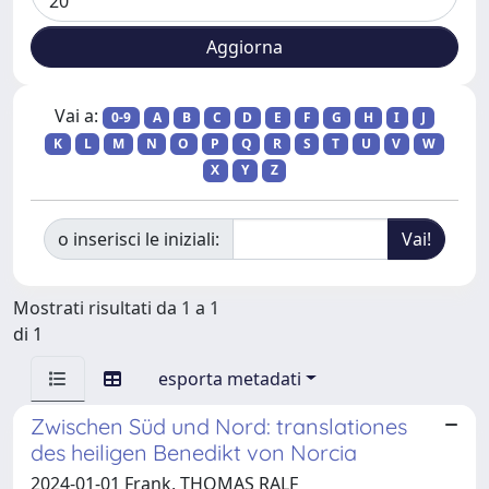
Vai a:
0-9
A
B
C
D
E
F
G
H
I
J
K
L
M
N
O
P
Q
R
S
T
U
V
W
X
Y
Z
o inserisci le iniziali:
Mostrati risultati da 1 a 1
di 1
esporta metadati
Zwischen Süd und Nord: translationes
des heiligen Benedikt von Norcia
2024-01-01 Frank, THOMAS RALF