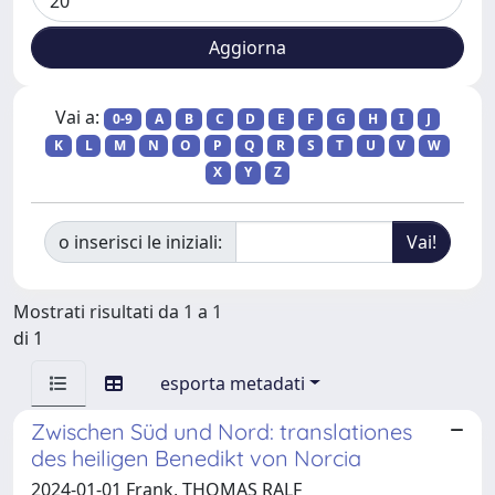
Vai a:
0-9
A
B
C
D
E
F
G
H
I
J
K
L
M
N
O
P
Q
R
S
T
U
V
W
X
Y
Z
o inserisci le iniziali:
Mostrati risultati da 1 a 1
di 1
esporta metadati
Zwischen Süd und Nord: translationes
des heiligen Benedikt von Norcia
2024-01-01 Frank, THOMAS RALF