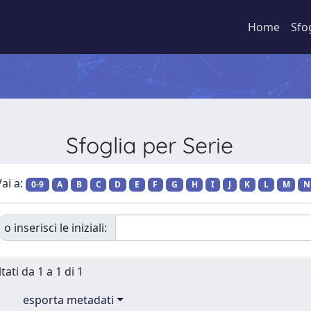
Home
Sfo
Sfoglia per Serie
ai a:
0-9
A
B
C
D
E
F
G
H
I
J
K
L
M
N
o inserisci le iniziali:
tati da 1 a 1 di 1
esporta metadati