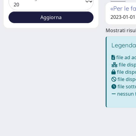
«Per le f
2023-01-01
Mostrati risul
Legenda
file ad 
file dis
file disp
file disp
file sot
nessun f