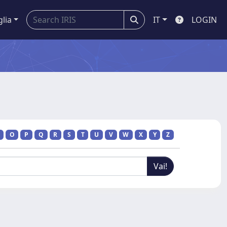
glia
IT
LOGIN
O
P
Q
R
S
T
U
V
W
X
Y
Z