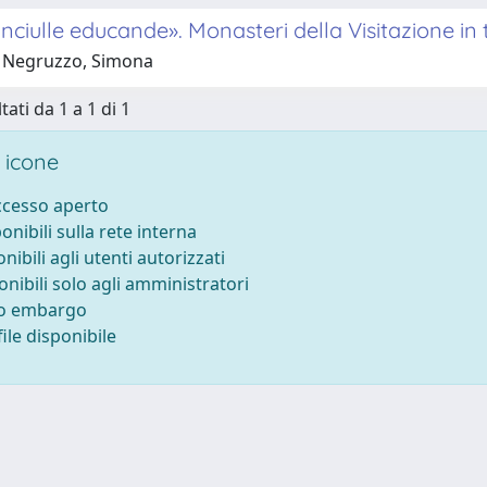
anciulle educande». Monasteri della Visitazione in
 Negruzzo, Simona
tati da 1 a 1 di 1
 icone
accesso aperto
ponibili sulla rete interna
onibili agli utenti autorizzati
onibili solo agli amministratori
to embargo
ile disponibile