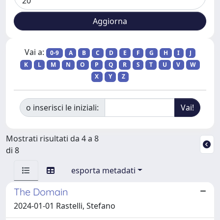
Vai a:
0-9
A
B
C
D
E
F
G
H
I
J
K
L
M
N
O
P
Q
R
S
T
U
V
W
X
Y
Z
o inserisci le iniziali:
Mostrati risultati da 4 a 8
di 8
esporta metadati
The Domain
2024-01-01 Rastelli, Stefano