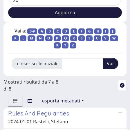
Vai a:
0-9
A
B
C
D
E
F
G
H
I
J
K
L
M
N
O
P
Q
R
S
T
U
V
W
X
Y
Z
o inserisci le iniziali:
Mostrati risultati da 7 a 8
di 8
esporta metadati
Rules And Regularities
2024-01-01 Rastelli, Stefano