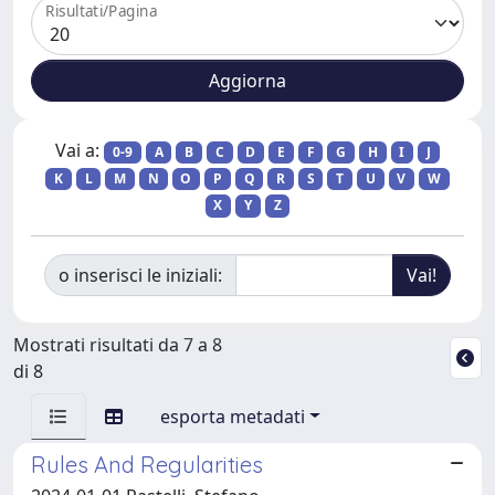
Risultati/Pagina
Vai a:
0-9
A
B
C
D
E
F
G
H
I
J
K
L
M
N
O
P
Q
R
S
T
U
V
W
X
Y
Z
o inserisci le iniziali:
Mostrati risultati da 7 a 8
di 8
esporta metadati
Rules And Regularities