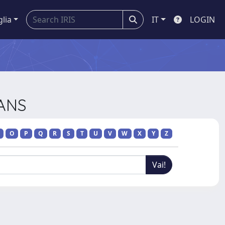
glia
IT
LOGIN
TANS
O
P
Q
R
S
T
U
V
W
X
Y
Z