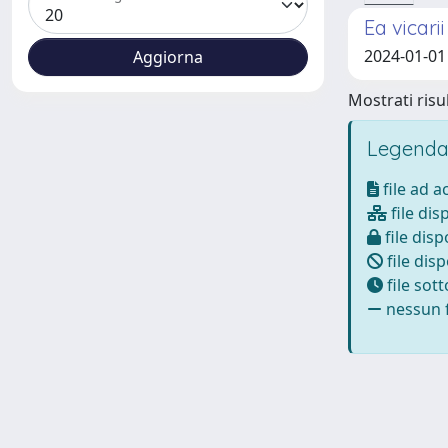
Ea vicari
2024-01-01
Mostrati risul
Legenda
file ad 
file dis
file disp
file disp
file sot
nessun f