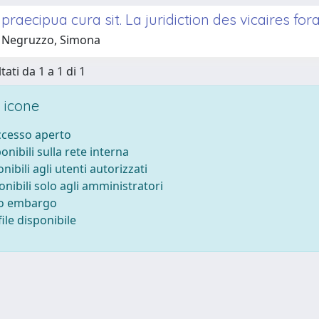
i praecipua cura sit. La juridiction des vicaires fo
 Negruzzo, Simona
tati da 1 a 1 di 1
 icone
accesso aperto
ponibili sulla rete interna
onibili agli utenti autorizzati
onibili solo agli amministratori
to embargo
ile disponibile