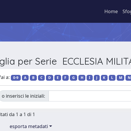
Home
Sfo
glia per Serie ECCLESIA MILI
ai a:
0-9
A
B
C
D
E
F
G
H
I
J
K
L
M
N
o inserisci le iniziali:
tati da 1 a 1 di 1
esporta metadati