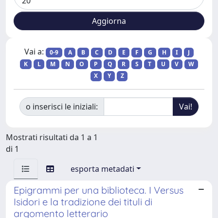
Vai a:
0-9
A
B
C
D
E
F
G
H
I
J
K
L
M
N
O
P
Q
R
S
T
U
V
W
X
Y
Z
o inserisci le iniziali:
Mostrati risultati da 1 a 1
di 1
esporta metadati
Epigrammi per una biblioteca. I Versus
Isidori e la tradizione dei tituli di
argomento letterario