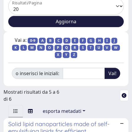
Risultati/Pagina
Vai a:
0-9
A
B
C
D
E
F
G
H
I
J
K
L
M
N
O
P
Q
R
S
T
U
V
W
X
Y
Z
o inserisci le iniziali:
Mostrati risultati da 5 a 6
di 6
esporta metadati
Solid lipid nanoparticles made of self-
emulsifying lipids for efficient