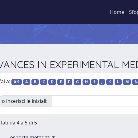
Home
Sfo
ADVANCES IN EXPERIMENTAL M
ai a:
0-9
A
B
C
D
E
F
G
H
I
J
K
L
M
N
o inserisci le iniziali:
tati da 4 a 5 di 5
esporta metadati