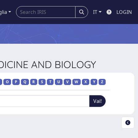
glia
IT
LOGIN
EDICINE AND BIOLOGY
O
P
Q
R
S
T
U
V
W
X
Y
Z