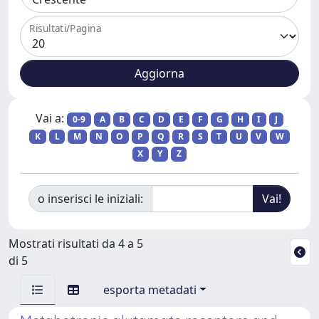
Risultati/Pagina
Vai a:
0-9
A
B
C
D
E
F
G
H
I
J
K
L
M
N
O
P
Q
R
S
T
U
V
W
X
Y
Z
o inserisci le iniziali:
Mostrati risultati da 4 a 5
di 5
esporta metadati